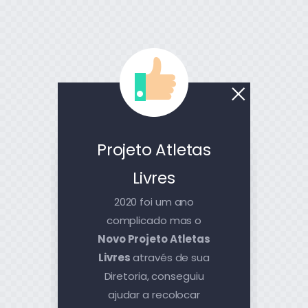
Projeto Atletas
Livres
2020 foi um ano
complicado mas o
Novo Projeto Atletas
Livres
através de sua
Diretoria, conseguiu
ajudar a recolocar