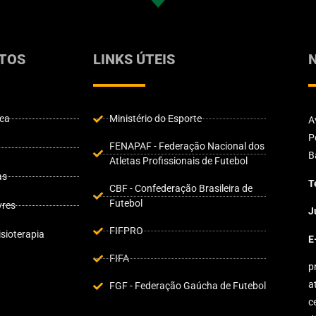
TOS
LINKS ÚTEIS
ica
Ministério do Esporte
A
P
FENAPAF - Federação Nacional dos
B
Atletas Profissionais de Futebol
as
T
CBF - Confederação Brasileira de
Futebol
vres
J
FIFPRO
sioterapia
E
FIFA
p
a
FGF - Federação Gaúcha de Futebol
c