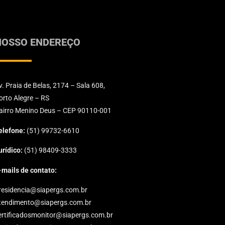
NOSSO ENDEREÇO
v. Praia de Belas, 2174 – Sala 608,
orto Alegre – RS
airro Menino Deus – CEP 90110-001
elefone:
(51) 99732-6610
urídico:
(51) 98409-3333
-mails de contato:
residencia@siapergs.com.br
tendimento@siapergs.com.br
ertificadosmonitor@siapergs.com.br