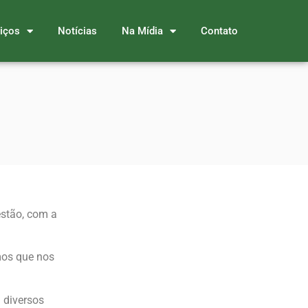
iços
Notícias
Na Mídia
Contato
estão, com a
mos que nos
m diversos