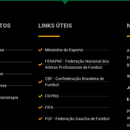
TOS
LINKS ÚTEIS
ica
Ministério do Esporte
A
P
FENAPAF - Federação Nacional dos
B
Atletas Profissionais de Futebol
as
T
CBF - Confederação Brasileira de
Futebol
vres
J
FIFPRO
sioterapia
E
FIFA
p
a
FGF - Federação Gaúcha de Futebol
c