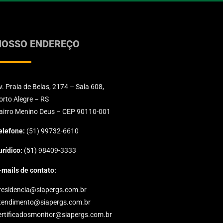
NOSSO ENDEREÇO
v. Praia de Belas, 2174 – Sala 608,
orto Alegre – RS
airro Menino Deus – CEP 90110-001
elefone:
(51) 99732-6610
urídico:
(51) 98409-3333
-mails de contato:
residencia@siapergs.com.br
tendimento@siapergs.com.br
ertificadosmonitor@siapergs.com.br